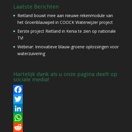
Laatste Berichten
Rietland bouwt mee aan nieuwe rekenmodule van
het Groenblauwpeil in COOCK Waterwijzer project
Eerste project Rietland in Kenia te zien op nationale
TV!
Webinar: Innovatieve blauw-groene oplossingen voor
waterzuivering
Hartelijk dank als u onze pagina deelt op
sociale media!
F
a
T
c
w
L
e
i
i
W