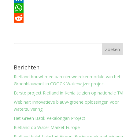
c
w
L
e
i
i
W
b
t
n
h
R
o
t
k
a
e
o
e
e
t
d
k
r
d
s
d
I
A
i
Berichten
n
p
t
Rietland bouwt mee aan nieuwe rekenmodule van het
Groenblauwpeil in COOCK Waterwijzer project
p
Eerste project Rietland in Kenia te zien op nationale TV!
Webinar: Innovatieve blauw-groene oplossingen voor
waterzuivering
Het Green Batik Pekalongan Project
Rietland op Water Market Europe
Rietland helpt Lelystad Airport Businespark met winnen