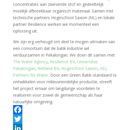
concentraties aan zwevende stof en gedeeltelijk
moeilijk afbreekbaar organisch materiaal. Samen met
technische partners Hogeschool Saxion (NL) en lokale
partner Resilience werken we momenteel een
oplossing uit.
We zijn erg verheugd om deel te mogen uitmaken van
een consortium dat de batik industrie wil
verduurzamen in Pekalongan. We doen dit samen met
The Water Agency
,
Resilience BV
,
Universitas
Pekalongan
,
Rietland BV
,
Hogeschool Saxion
,
VEI
,
Partners for Water
. Door een Green Batik-standaard te
ontwikkelen voor milieuvriendelijke productie, streeft
het project ernaar om langdurige voordelen te
realiseren voor zowel de gemeenschap als haar
natuurlijke omgeving.
F
a
T